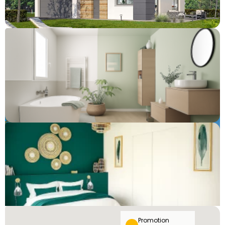
Etuz
275 000 €
Etuz
259 000 €
Promotion