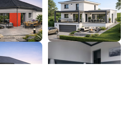
ux
Les Bréseux
286 255 €
351 925 €