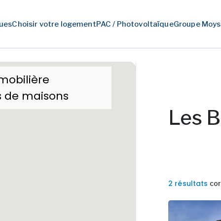
ues
Choisir votre logement
PAC / Photovoltaïque
Groupe Moys
mobilière
s de maisons
Les 
2 résultats
cor