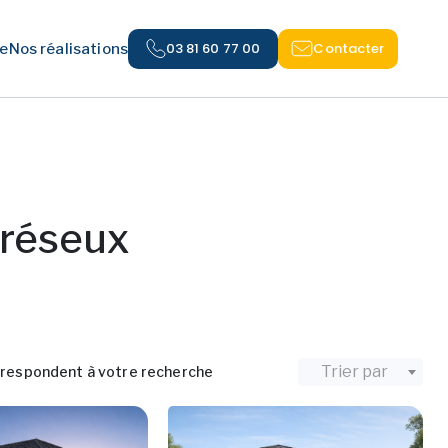
03 81 60 77 00
Contacter
e
Nos réalisations
Bréseux
Trier par
respondent à votre recherche