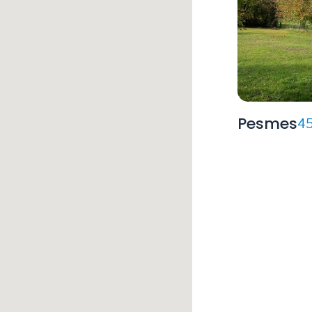
Pesmes
45