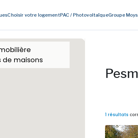
ues
Choisir votre logement
PAC / Photovoltaïque
Groupe Moys
mobilière
s de maisons
Pesm
1 résultats
cor