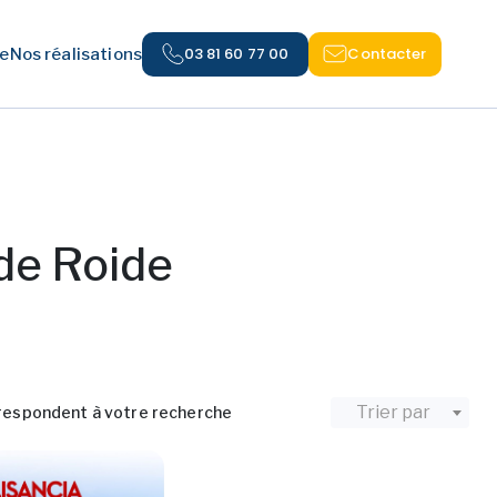
03 81 60 77 00
Contacter
e
Nos réalisations
de Roide
Trier par
respondent à votre recherche