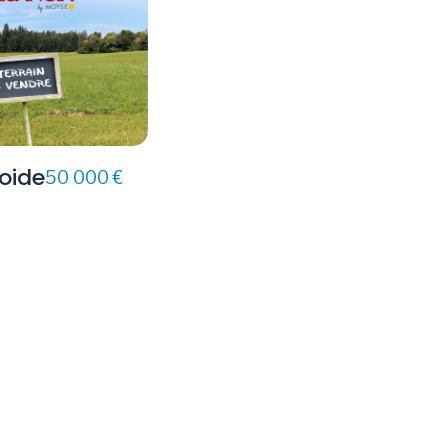
oide
50 000 €