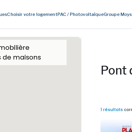
ues
Choisir votre logement
PAC / Photovoltaïque
Groupe Moys
mobilière
s de maisons
Pont 
1 résultats
cor