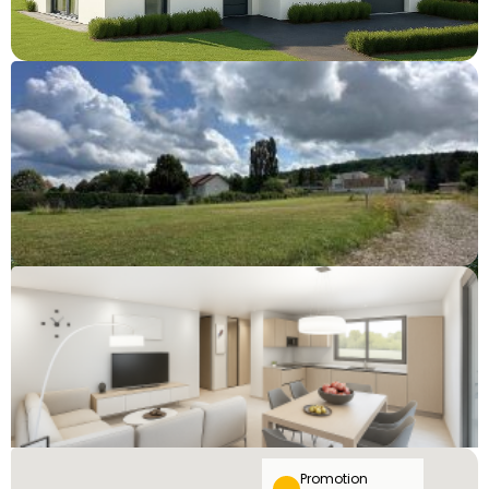
Pusey
279 000 €
Pusey
267 500 €
Promotion