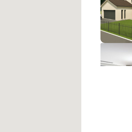
Roppe
345