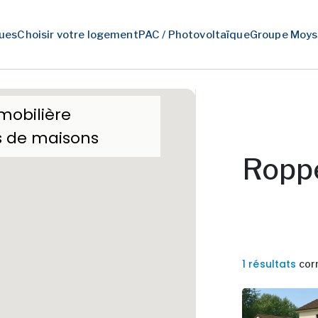
ues
Choisir votre logement
PAC / Photovoltaïque
Groupe Moys
mobilière
s de maisons
Ropp
1 résultats
cor