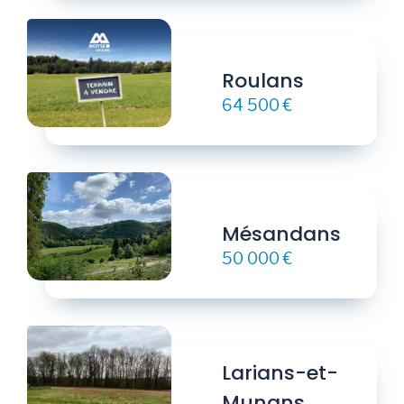
Roulans
64 500 €
Mésandans
50 000 €
Larians-et-
Munans