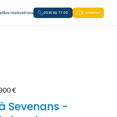
03 81 60 77 00
Contacter
e
Nos réalisations
900 €
à Sevenans -