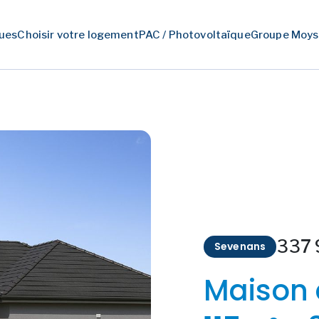
ues
Choisir votre logement
PAC / Photovoltaïque
Groupe Moys
337 
Sevenans
Maison 