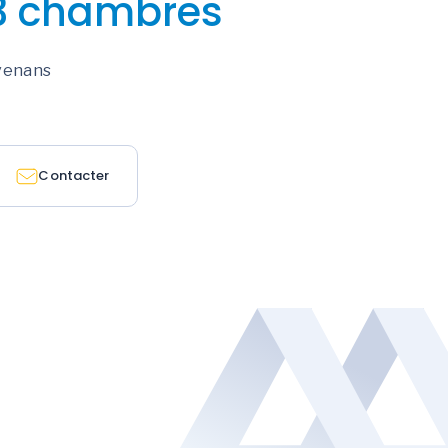
 3 chambres
venans
Contacter