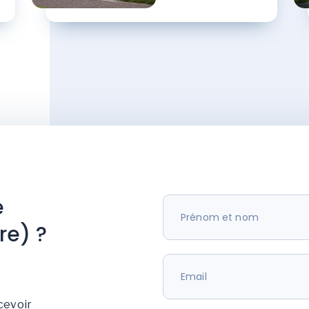
e
re) ?
cevoir