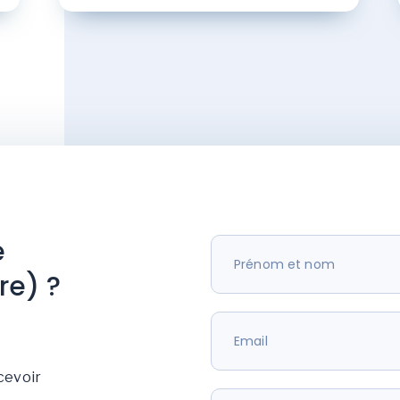
e
re) ?
cevoir