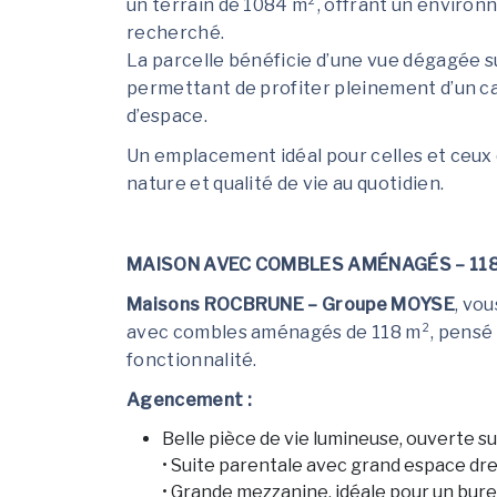
un terrain de 1084 m², offrant un enviro
recherché.
La parcelle bénéficie d’une vue dégagée su
permettant de profiter pleinement d’un ca
d’espace.
Un emplacement idéal pour celles et ceux q
nature et qualité de vie au quotidien.
MAISON AVEC COMBLES AMÉNAGÉS – 118
Maisons ROCBRUNE – Groupe MOYSE
, vo
avec combles aménagés de 118 m², pensé p
fonctionnalité.
Agencement :
Belle pièce de vie lumineuse, ouverte sur
• Suite parentale avec grand espace dres
• Grande mezzanine, idéale pour un burea