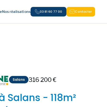
03 81 60 77 00
Contacter
e
Nos réalisations
316 200 €
Salans
à Salans - 118m²