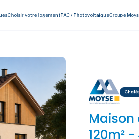
ues
Choisir votre logement
PAC / Photovoltaïque
Groupe Moys
Chalè
Maison 
120m² -