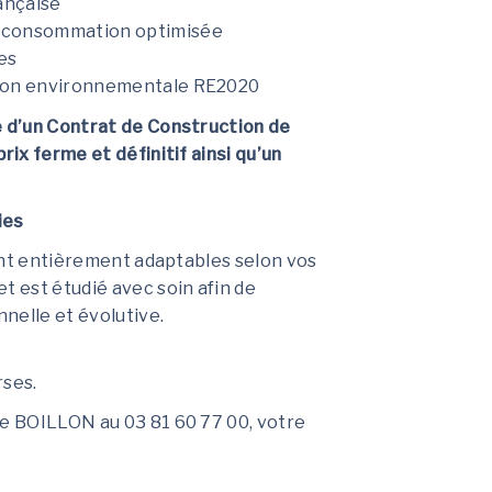
rançaise
toconsommation optimisée
es
tion environnementale RE2020
e d’un Contrat de Construction de
rix ferme et définitif ainsi qu’un
ies
 sont entièrement adaptables selon vos
t est étudié avec soin afin de
nelle et évolutive.
rses.
ce BOILLON au 03 81 60 77 00, votre