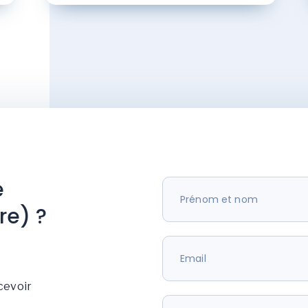
e
re) ?
cevoir