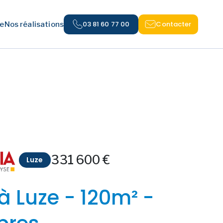
03 81 60 77 00
Contacter
e
Nos réalisations
331 600 €
Luze
à Luze - 120m² -