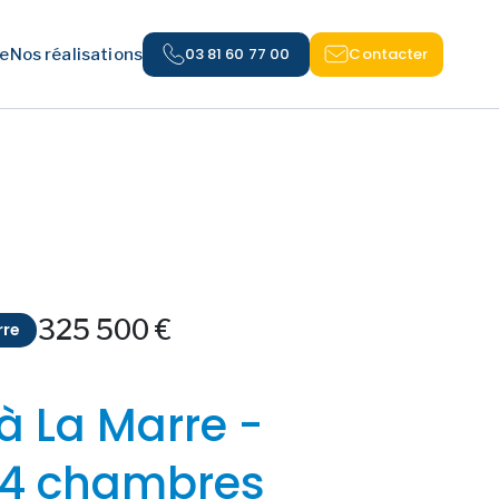
03 81 60 77 00
Contacter
e
Nos réalisations
325 500 €
rre
à La Marre -
 4 chambres