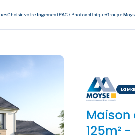
ues
Choisir votre logement
PAC / Photovoltaïque
Groupe Moys
La Ma
Maison 
125m² -