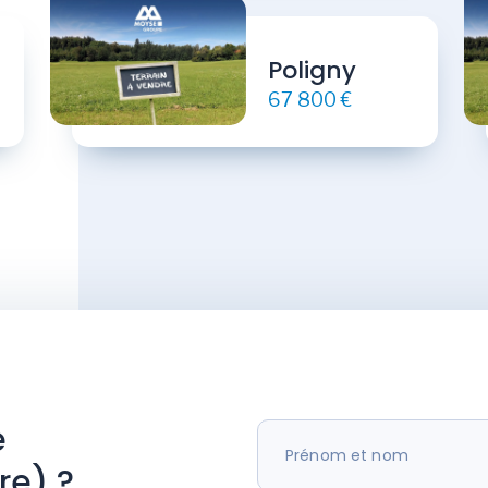
Poligny
67 800 €
e
re) ?