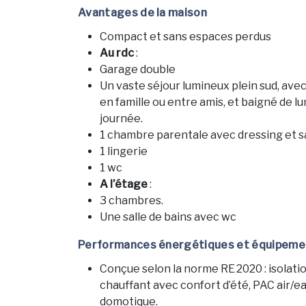
Avantages de la maison
Compact et sans espaces perdus
Au rdc
:
Garage double
Un vaste séjour lumineux plein sud, ave
en famille ou entre amis, et baigné de lu
journée.
1 chambre parentale avec dressing et sa
1 lingerie
1 wc
A l’étage
:
3 chambres.
Une salle de bains avec wc
Performances énergétiques et équipeme
Conçue selon la norme RE 2020 : isolatio
chauffant avec confort d’été, PAC air/ea
domotique.