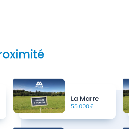
roximité
La Marre
55 000 €