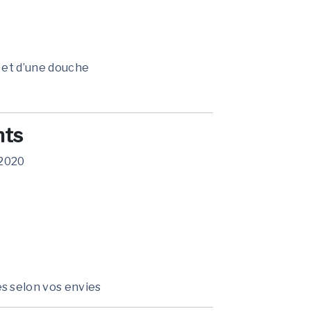
e et d’une douche
nts
E2020
s selon vos envies