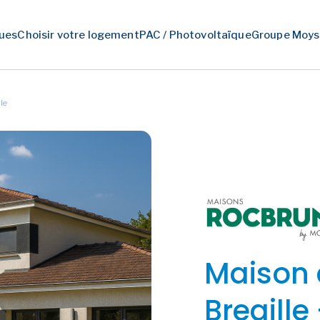
ues
Choisir votre logement
PAC / Photovoltaïque
Groupe Moys
le
Maison 
Bregille