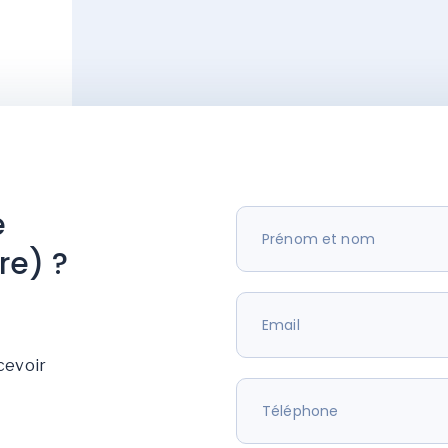
e
re) ?
cevoir