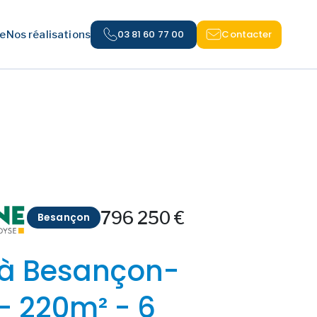
03 81 60 77 00
Contacter
e
Nos réalisations
796 250 €
Besançon
à Besançon-
 - 220m² - 6