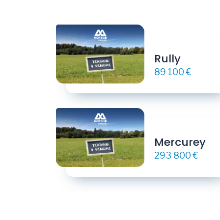
Rully
89 100 €
Mercurey
293 800 €