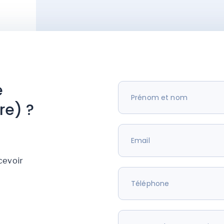
e
re) ?
cevoir