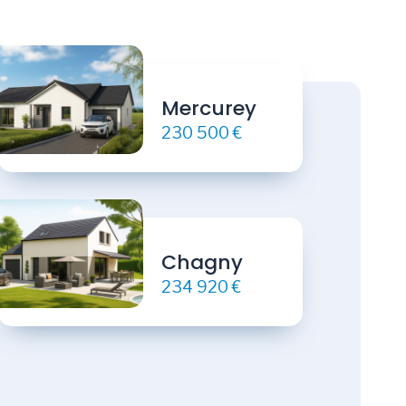
Mercurey
230 500 €
Chagny
234 920 €