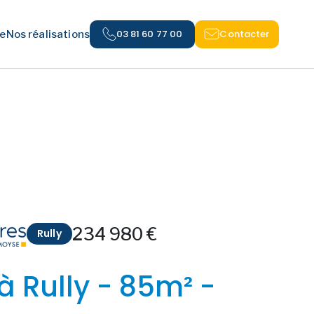
03 81 60 77 00
Contacter
e
Nos réalisations
234 980 €
Rully
à Rully - 85m² -