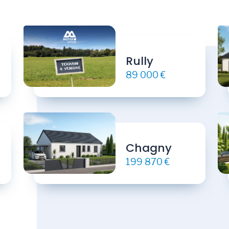
Rully
89 000 €
Chagny
199 870 €