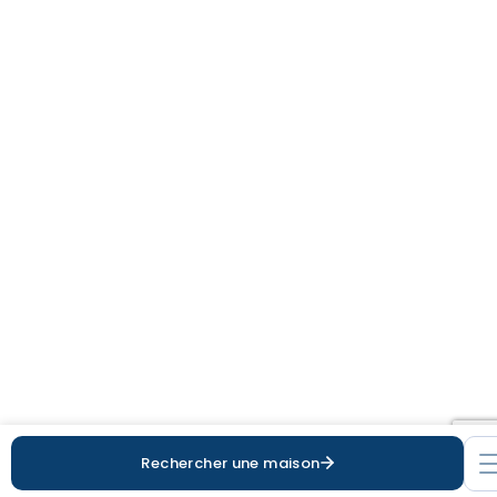
Terrain
Terrain+Maison
Localisation
Rayon de recherche
10km
Rechercher une maison