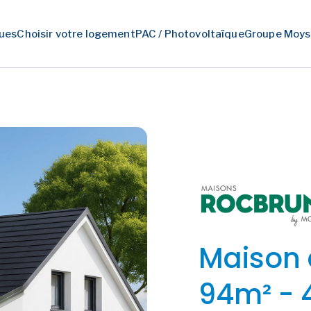
ues
Choisir votre logement
PAC / Photovoltaïque
Groupe Moys
Maison 
94m² - 