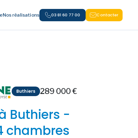
03 81 60 77 00
Contacter
e
Nos réalisations
289 000 €
Buthiers
à Buthiers -
4 chambres