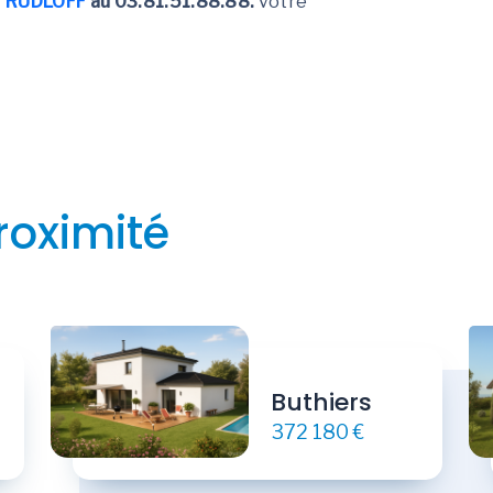
er RUDLOFF
au 03.81.51.88.88.
votre
roximité
Buthiers
372 180 €