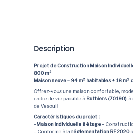
Description
Projet de Construction Maison Individuell
800 m²
Maison neuve – 94 m² habitables + 18 m²
Offrez-vous une maison confortable, mod
cadre de vie paisible à
Buthiers (70190)
, 
de Vesoul !
Caractéristiques du projet :
–
Maison individuelle à étage
– Constructio
– Conforme à la
réglementation RE2020
p