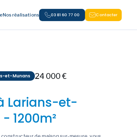
03 81 60 77 00
Contacter
e
Nos réalisations
24 000 €
ns-et-Munans
à Larians-et-
- 1200m²
constructeur de maison sur-mesure, vous