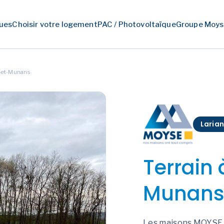
ues
Choisir votre logement
PAC / Photovoltaïque
Groupe Moys
s-et-Munans
Laria
Terrain 
Munans 
Les maisons MOYSE, 