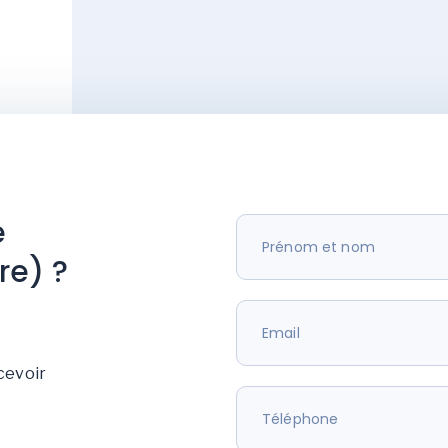
e
re) ?
cevoir