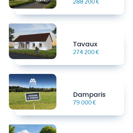
288 200 €
Tavaux
274 200 €
Damparis
79 000 €