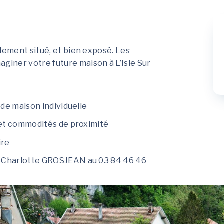
alement situé, et bien exposé. Les
iner votre future maison à L’Isle Sur
 de maison individuelle
e et commodités de proximité
ire
ie-Charlotte GROSJEAN au 03 84 46 46