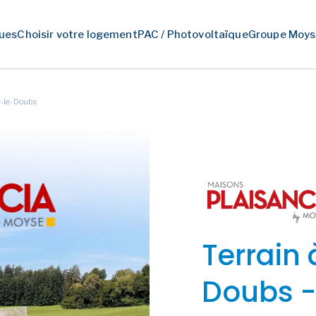
ues
Choisir votre logement
PAC / Photovoltaïque
Groupe Moys
ur-le-Doubs
Terrain 
Doubs 