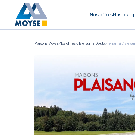
Nos offres
Nos marq
Maisons Moyse
Nos offres
L'Isle-sur-le-Doubs
Terrain à L’Isle-s