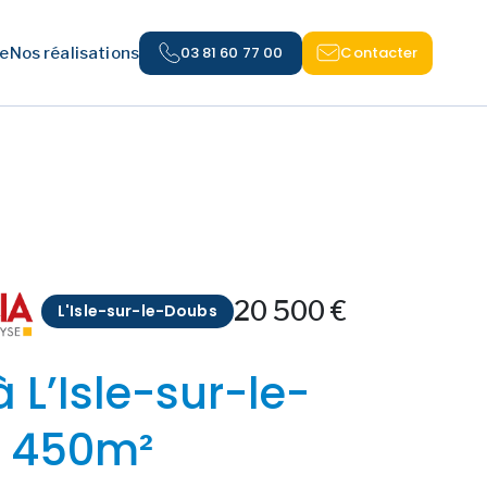
03 81 60 77 00
Contacter
e
Nos réalisations
20 500 €
L'Isle-sur-le-Doubs
à L’Isle-sur-le-
- 450m²