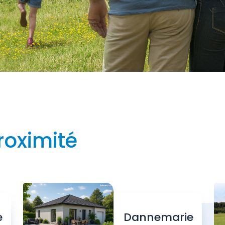
roximité
e
Dannemarie