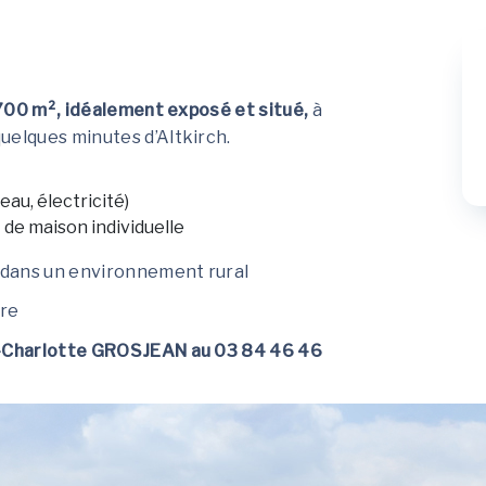
700 m², idéalement exposé et situé,
à
uelques minutes d’Altkirch.
(eau, électricité)
t de maison individuelle
 dans un environnement rural
ire
-Charlotte GROSJEAN au 03 84 46 46