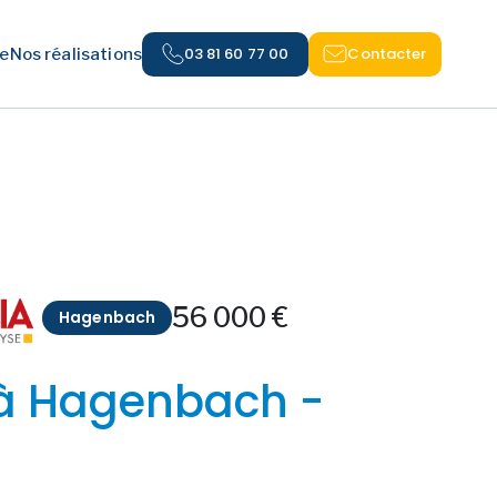
03 81 60 77 00
Contacter
e
Nos réalisations
56 000 €
Hagenbach
 à Hagenbach -