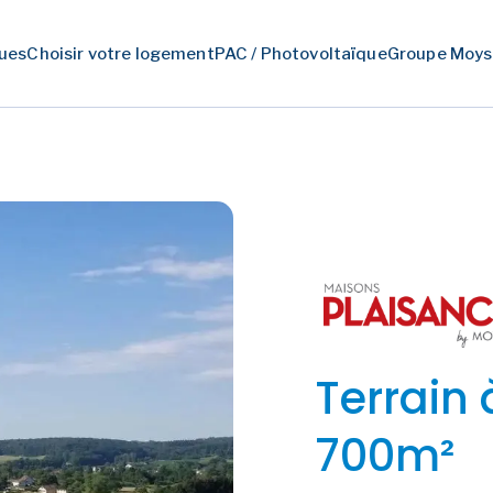
ues
Choisir votre logement
PAC / Photovoltaïque
Groupe Moys
Terrain
700m²