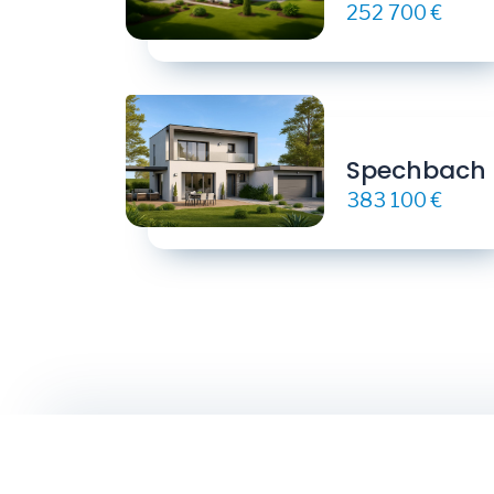
252 700 €
Spechbach
383 100 €