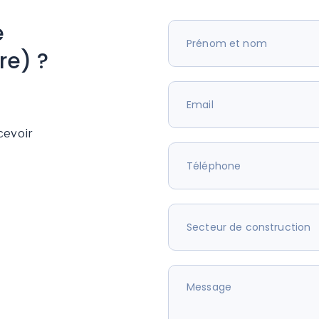
e
re) ?
cevoir