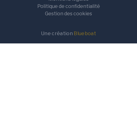
Politique de confidentialité
Gestion des cookies
Une création
Blueboat
Terrain
Terrain+Maison
Localisation
Rayon de recherche
10km