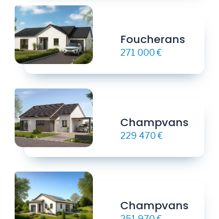
Foucherans
271 000 €
Champvans
229 470 €
Champvans
251 970 €