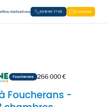
03 81 60 77 00
Contacter
e
Nos réalisations
266 000 €
Foucherans
à Foucherans -