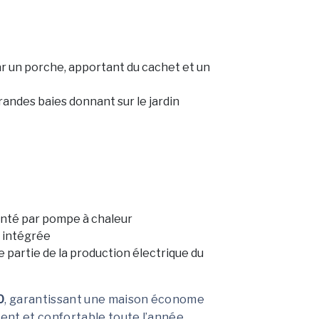
r un porche, apportant du cachet et un
randes baies donnant sur le jardin
enté par pompe à chaleur
 intégrée
partie de la production électrique du
0
, garantissant une maison économe
ent et confortable toute l’année