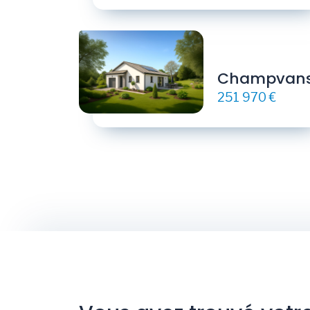
Champvan
251 970 €