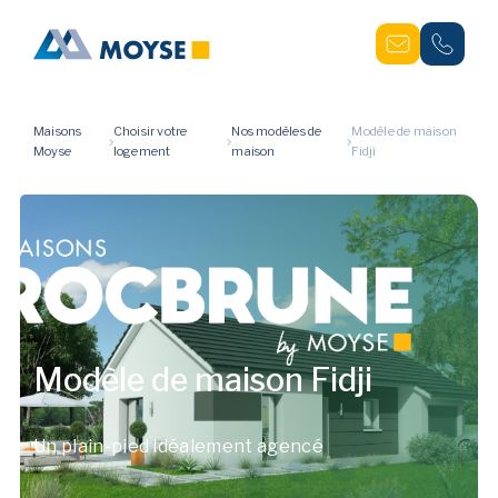
Maisons
Choisir votre
Nos modèles de
Modèle de maison
Moyse
logement
maison
Fidji
Modèle de maison Fidji
Un plain-pied idéalement agencé